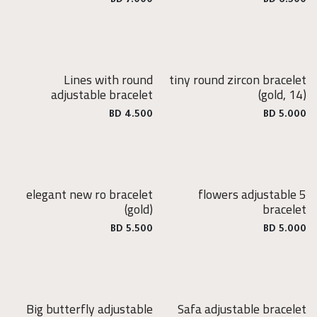
BD
7.000
BD
6.500
Lines with round
tiny round zircon bracelet
adjustable bracelet
(gold, 14)
BD
4.500
BD
5.000
elegant new ro bracelet
5 flowers adjustable
(gold)
bracelet
BD
5.500
BD
5.000
Big butterfly adjustable
Safa adjustable bracelet